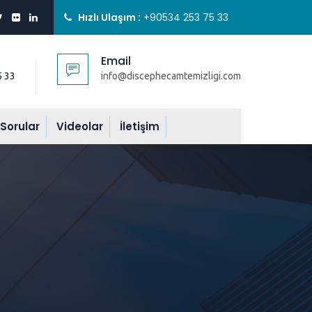
Hızlı Ulaşım :
+90534 253 75 33
Email
5 33
info@discephecamtemizligi.com
 Sorular
Videolar
İletişim